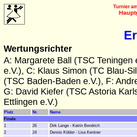
Turnier am
Haupt
Er
Wertungsrichter
A: Margarete Ball (TSC Teningen e
e.V.), C: Klaus Simon (TC Blau-Sil
(TSC Baden-Baden e.V.), F: Andre
G: David Kiefer (TSC Astoria Karls
Ettlingen e.V.)
Platz
Nr.
Name
Finale
1
26
Dirk Lange - Katrin Bendrich
2
24
Dennis Köbler - Lisa Kentner