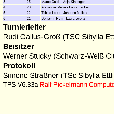
3
25
Marco Gulde - Anja Kinberger
4
23
Alexander Müller - Laura Becker
5
22
Tobias Leber - Johanna Malich
6
21
Benjamin Petri - Laura Lorenz
Turnierleiter
Rudi Gallus-Groß (TSC Sibylla Ett
Beisitzer
Werner Stucky (Schwarz-Weiß Clu
Protokoll
Simone Straßner (TSc Sibylla Ettl
TPS V6.33a
Ralf Pickelmann Comput