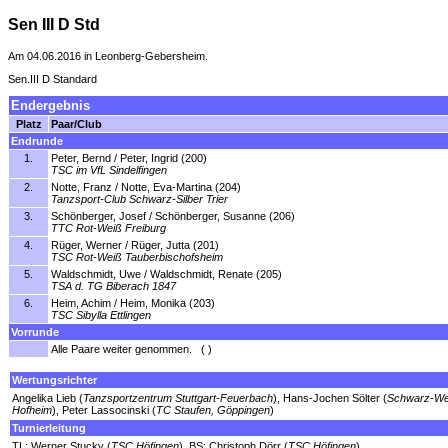
Sen III D Std
Am 04.06.2016 in Leonberg-Gebersheim.
Sen.III D Standard
Endergebnis
Platz
Paar/Club
Endrunde
1.
Peter, Bernd / Peter, Ingrid (200)
TSC im VfL Sindelfingen
2.
Notte, Franz / Notte, Eva-Martina (204)
Tanzsport-Club Schwarz-Silber Trier
3.
Schönberger, Josef / Schönberger, Susanne (206)
TTC Rot-Weiß Freiburg
4.
Rüger, Werner / Rüger, Jutta (201)
TSC Rot-Weiß Tauberbischofsheim
5.
Waldschmidt, Uwe / Waldschmidt, Renate (205)
TSA d. TG Biberach 1847
6.
Heim, Achim / Heim, Monika (203)
TSC Sibylla Ettlingen
Vorrunde
Alle Paare weiter genommen. ( )
Wertungsrichter
Angelika Lieb (
Tanzsportzentrum Stuttgart-Feuerbach
), Hans-Jochen Sölter (
Schwarz-We
Hofheim
), Peter Lassocinski (
TC Staufen, Göppingen
)
Turnierleitung
TL: Werner Stucky (
TSC Höfingen
), BS: Christoph Dörr (
TSC Höfingen
)