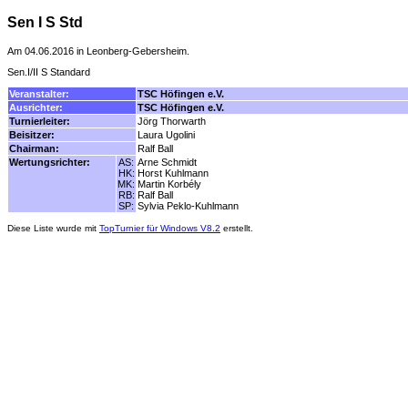
Sen I S Std
Am 04.06.2016 in Leonberg-Gebersheim.
Sen.I/II S Standard
Veranstalter:
TSC Höfingen e.V.
Ausrichter:
TSC Höfingen e.V.
Turnierleiter:
Jörg Thorwarth
Beisitzer:
Laura Ugolini
Chairman:
Ralf Ball
Wertungsrichter:
AS:
Arne Schmidt
HK:
Horst Kuhlmann
MK:
Martin Korbély
RB:
Ralf Ball
SP:
Sylvia Peklo-Kuhlmann
Diese Liste wurde mit
TopTurnier für Windows V8.2
erstellt.