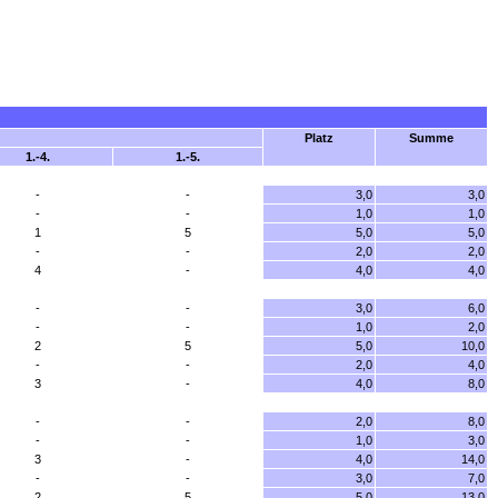
Platz
Summe
1.-4.
1.-5.
-
-
3,0
3,0
-
-
1,0
1,0
1
5
5,0
5,0
-
-
2,0
2,0
4
-
4,0
4,0
-
-
3,0
6,0
-
-
1,0
2,0
2
5
5,0
10,0
-
-
2,0
4,0
3
-
4,0
8,0
-
-
2,0
8,0
-
-
1,0
3,0
3
-
4,0
14,0
-
-
3,0
7,0
2
5
5,0
13,0