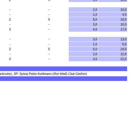
-
-
2,0
10,0
-
-
1,0
4,0
2
5
5,0
19,0
-
-
3,0
10,0
3
-
4,0
17,0
-
-
3,0
13,0
-
-
1,0
5,0
2
5
5,0
24,0
-
-
2,0
12,0
3
-
4,0
21,0
arlsruhe
), SP: Sylvia Peklo-Kuhlmann (
Rot-Weiß-Club Gießen
)