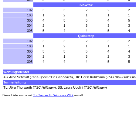
Slowfox
102
3
3
2
2
2
103
1
2
1
1
1
300
4
5
5
4
5
304
2
1
3
3
3
305
5
4
4
5
4
Quickstep
102
3
3
2
3
2
103
1
2
1
1
1
300
5
5
5
4
4
304
2
1
3
2
3
305
4
4
4
5
5
Wertungsrichter
AS: Arne Schmidt (
Tanz-Sport-Club Fischbach
), HK: Horst Kuhlmann (
TSG Blau-Gold Gi
Turnierleitung
TL: Jörg Thorwarth (
TSC Höfingen
), BS: Laura Ugolini (
TSC Höfingen
)
Diese Liste wurde mit
TopTurnier für Windows V8.2
erstellt.