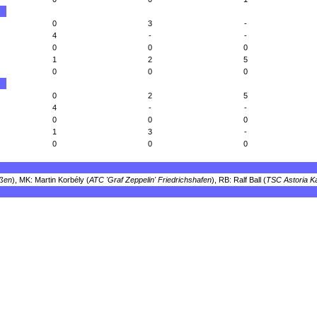
0
3
-
4
-
-
0
0
0
1
2
5
0
0
0
0
2
5
4
-
-
0
0
0
1
3
-
0
0
0
eßen
), MK: Martin Korbély (
ATC 'Graf Zeppelin' Friedrichshafen
), RB: Ralf Ball (
TSC Astoria K