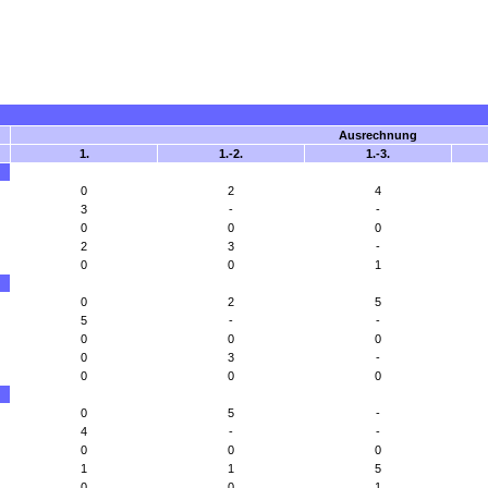
Ausrechnung
1.
1.-2.
1.-3.
0
2
4
3
-
-
0
0
0
2
3
-
0
0
1
0
2
5
5
-
-
0
0
0
0
3
-
0
0
0
0
5
-
4
-
-
0
0
0
1
1
5
0
0
1