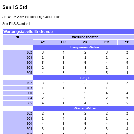
Sen I S Std
Am 04.06.2016 in Leonberg-Gebersheim.
Sen.I/II S Standard
Wertungstabelle Endrunde
Nr.
Wertungsrichter
AS
HK
MK
RB
SP
Langsamer Walzer
102
3
4
2
3
2
103
1
2
1
2
1
300
5
5
5
4
5
304
2
1
3
1
3
305
4
3
4
5
4
Tango
102
3
3
2
3
2
103
1
1
1
1
1
300
5
5
5
4
4
304
2
2
3
2
3
305
4
4
4
5
5
Wiener Walzer
102
2
2
2
2
2
103
1
4
1
1
1
300
4
5
5
4
4
304
3
1
3
3
3
305
5
3
4
5
5