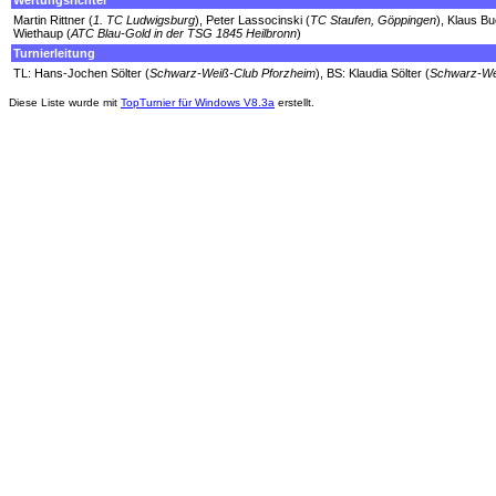
Wertungsrichter
Martin Rittner (
1. TC Ludwigsburg
), Peter Lassocinski (
TC Staufen, Göppingen
), Klaus Bu
Wiethaup (
ATC Blau-Gold in der TSG 1845 Heilbronn
)
Turnierleitung
TL: Hans-Jochen Sölter (
Schwarz-Weiß-Club Pforzheim
), BS: Klaudia Sölter (
Schwarz-We
Diese Liste wurde mit
TopTurnier für Windows V8.3a
erstellt.