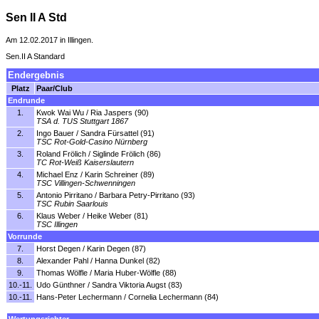
Sen II A Std
Am 12.02.2017 in Illingen.
Sen.II A Standard
Endergebnis
Platz
Paar/Club
Endrunde
1.
Kwok Wai Wu / Ria Jaspers (90)
TSA d. TUS Stuttgart 1867
2.
Ingo Bauer / Sandra Fürsattel (91)
TSC Rot-Gold-Casino Nürnberg
3.
Roland Frölich / Siglinde Frölich (86)
TC Rot-Weiß Kaiserslautern
4.
Michael Enz / Karin Schreiner (89)
TSC Villingen-Schwenningen
5.
Antonio Pirritano / Barbara Petry-Pirritano (93)
TSC Rubin Saarlouis
6.
Klaus Weber / Heike Weber (81)
TSC Illingen
Vorrunde
7.
Horst Degen / Karin Degen (87)
8.
Alexander Pahl / Hanna Dunkel (82)
9.
Thomas Wölfle / Maria Huber-Wölfle (88)
10.-11.
Udo Günthner / Sandra Viktoria Augst (83)
10.-11.
Hans-Peter Lechermann / Cornelia Lechermann (84)